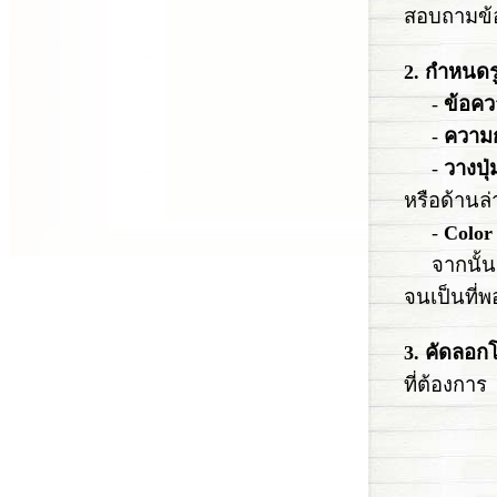
สอบถามข้อม
2. กำหนด
-
ข้อค
-
ความก
-
วางปุ
หรือด้านล
-
Color
จากนั้นกด
จนเป็นที่พ
3. คัดลอกโ
ที่ต้องการ