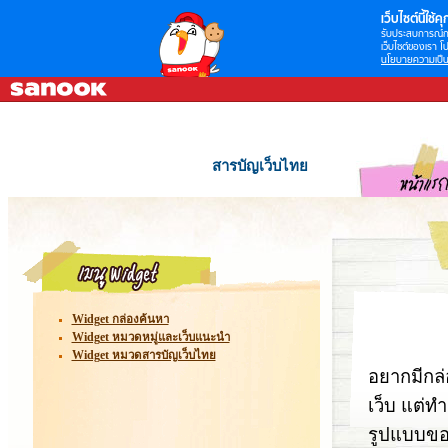
เว็บไซต์นี้ใช้คุก
รับประสบการณ์กา
เว็บไซต์ของเรา โป
นโยบายความเป็น
สารบัญเว็บไทย
Widget กล่องค้นหา
Widget หมวดหมู่และเว็บแนะนำ
Widget หมวดสารบัญเว็บไทย
อยากมีกล่
เว็บ แต่ท
รูปแบบของ