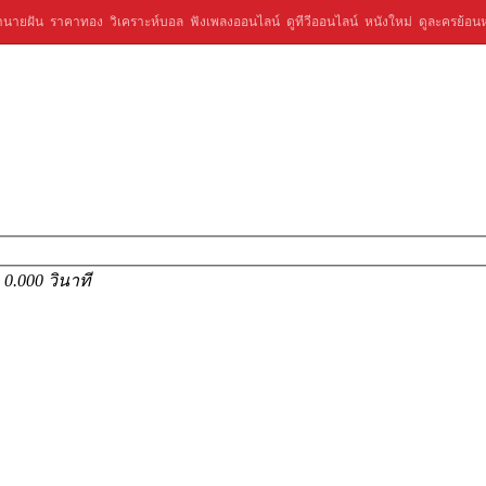
ำนายฝัน
ราคาทอง
วิเคราะห์บอล
ฟังเพลงออนไลน์
ดูทีวีออนไลน์
หนังใหม่
ดูละครย้อนห
ร
0.000 วินาที