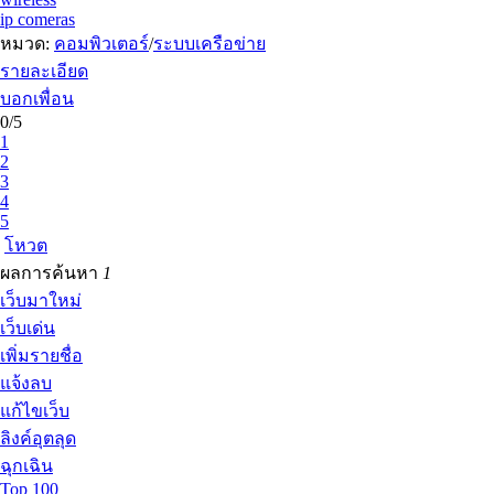
ip comeras
หมวด:
คอมพิวเตอร์
/
ระบบเครือข่าย
รายละเอียด
บอกเพื่อน
0/5
1
2
3
4
5
โหวต
ผลการค้นหา
1
เว็บมาใหม่
เว็บเด่น
เพิ่มรายชื่อ
แจ้งลบ
แก้ไขเว็บ
ลิงค์อุตลุด
ฉุกเฉิน
Top 100