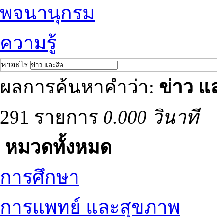
พจนานุกรม
ความรู้
หาอะไร
ผลการค้นหาคำว่า:
ข่าว แล
291 รายการ
0.000 วินาที
หมวดทั้งหมด
การศึกษา
การแพทย์ และสุขภาพ