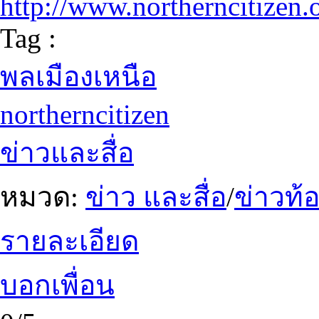
http://www.northerncitizen.
Tag :
พลเมืองเหนือ
northerncitizen
ข่าวและสื่อ
หมวด:
ข่าว และสื่อ
/
ข่าวท้อ
รายละเอียด
บอกเพื่อน