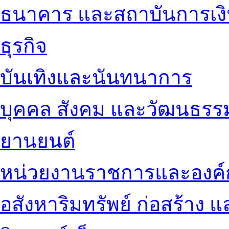
ธนาคาร และสถาบันการเง
ธุรกิจ
บันเทิงและนันทนาการ
บุคคล สังคม และวัฒนธรร
ยานยนต์
หน่วยงานราชการและองค์
อสังหาริมทรัพย์ ก่อสร้าง