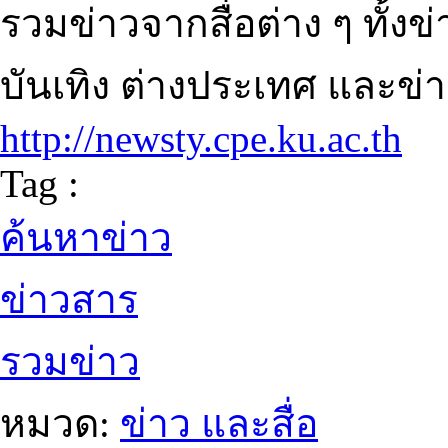
รวมข่าวจากสื่อต่าง ๆ ทั้งข
บันเทิง ต่างประเทศ และข
http://newsty.cpe.ku.ac.th
Tag :
ค้นหาข่าว
ข่าวสาร
รวมข่าว
หมวด:
ข่าว และสื่อ