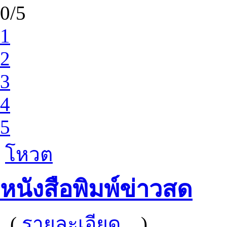
0/5
1
2
3
4
5
โหวต
หนังสือพิมพ์ข่าวสด
(
รายละเอียด...
)