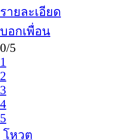
รายละเอียด
บอกเพื่อน
0/5
1
2
3
4
5
โหวต