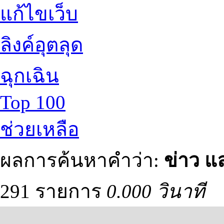
แก้ไขเว็บ
ลิงค์อุตลุด
ฉุกเฉิน
Top 100
ช่วยเหลือ
ผลการค้นหาคำว่า:
ข่าว แล
291 รายการ
0.000 วินาที