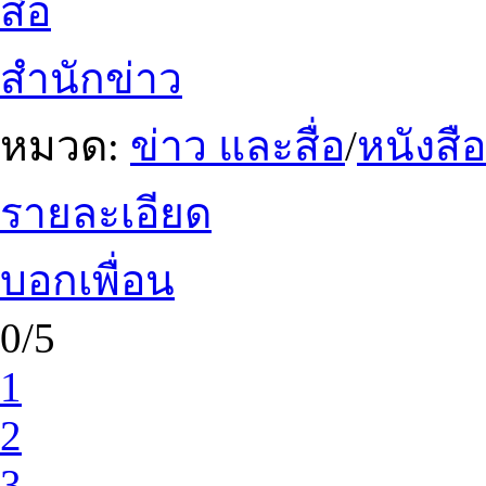
สื่อ
สำนักข่าว
หมวด:
ข่าว และสื่อ
/
หนังสือ
รายละเอียด
บอกเพื่อน
0/5
1
2
3