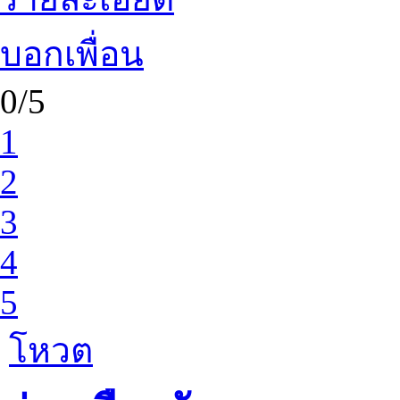
บอกเพื่อน
0/5
1
2
3
4
5
โหวต