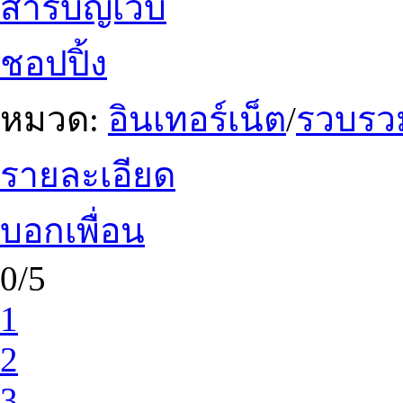
สารบัญเว็บ
ชอปปิ้ง
หมวด:
อินเทอร์เน็ต
/
รวบรวม
รายละเอียด
บอกเพื่อน
0/5
1
2
3