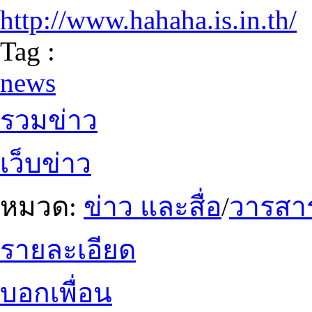
http://www.hahaha.is.in.th/
Tag :
news
รวมข่าว
เว็บข่าว
หมวด:
ข่าว และสื่อ
/
วารสา
รายละเอียด
บอกเพื่อน