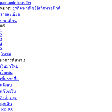
panasonic bestseller
หมวด:
ธุรกิจ
/
พาณิชย์อิเล็กทรอนิกส์
รายละเอียด
บอกเพื่อน
0/5
1
2
3
4
5
โหวต
ผลการค้นหา
1
เว็บมาใหม่
เว็บเด่น
เพิ่มรายชื่อ
แจ้งลบ
แก้ไขเว็บ
ลิงค์อุตลุด
ฉุกเฉิน
Top 100