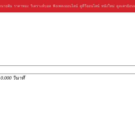
ำนายฝัน
ราคาทอง
วิเคราะห์บอล
ฟังเพลงออนไลน์
ดูทีวีออนไลน์
หนังใหม่
ดูละครย้อนห
ร
0.000 วินาที