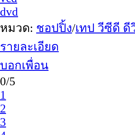
dvd
หมวด:
ชอปปิ้ง
/
เทป วีซีดี ดีว
รายละเอียด
บอกเพื่อน
0/5
1
2
3