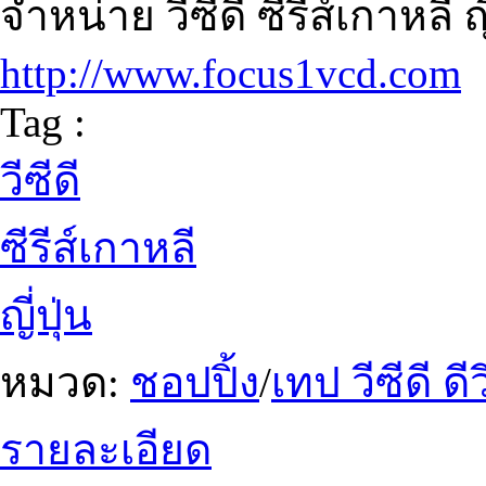
จำหน่าย วีซีดี ซีรีส์เกาหลี ญ
http://www.focus1vcd.com
Tag :
วีซีดี
ซีรีส์เกาหลี
ญี่ปุ่น
หมวด:
ชอปปิ้ง
/
เทป วีซีดี ดีว
รายละเอียด