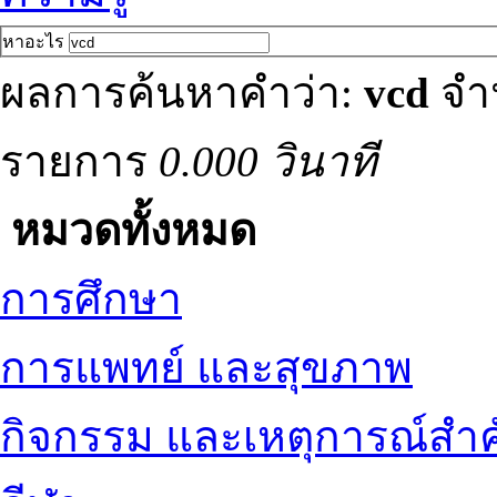
หาอะไร
ผลการค้นหาคำว่า:
vcd
จำ
รายการ
0.000 วินาที
หมวดทั้งหมด
การศึกษา
การแพทย์ และสุขภาพ
กิจกรรม และเหตุการณ์สำ