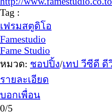
http://www.famestudio.co.to
Tag :
เฟรมสตูดิโอ
Famestudio
Fame Studio
หมวด:
ชอปปิ้ง
/
เทป วีซีดี ดีว
รายละเอียด
บอกเพื่อน
0/5