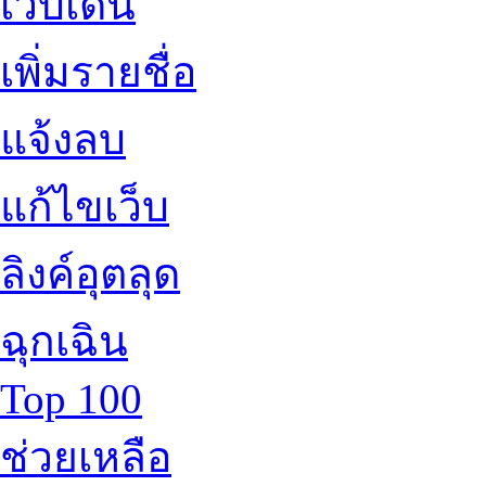
เว็บเด่น
เพิ่มรายชื่อ
แจ้งลบ
แก้ไขเว็บ
ลิงค์อุตลุด
ฉุกเฉิน
Top 100
ช่วยเหลือ