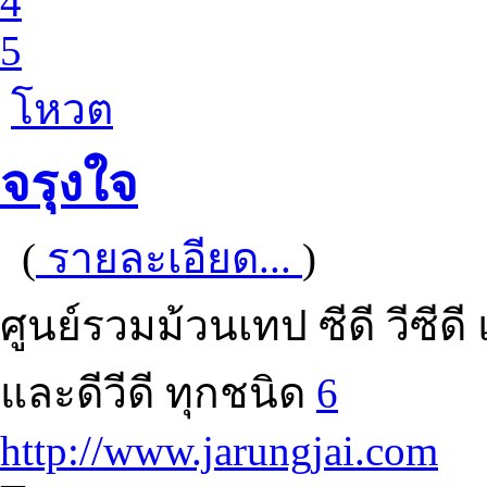
4
5
โหวต
จรุงใจ
(
รายละเอียด...
)
ศูนย์รวมม้วนเทป ซีดี วีซีดี 
และดีวีดี ทุกชนิด
6
http://www.jarungjai.com