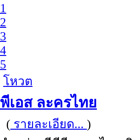
1
2
3
4
5
โหวต
พีเอส ละครไทย
(
รายละเอียด...
)