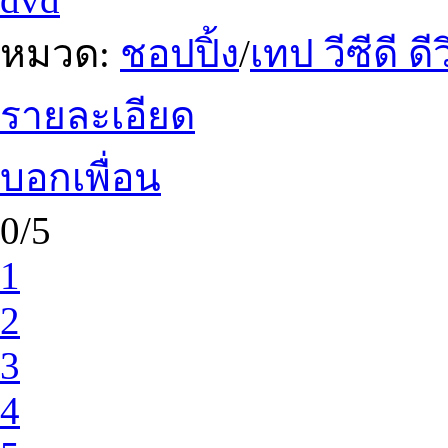
หมวด:
ชอปปิ้ง
/
เทป วีซีดี ดีว
รายละเอียด
บอกเพื่อน
0/5
1
2
3
4