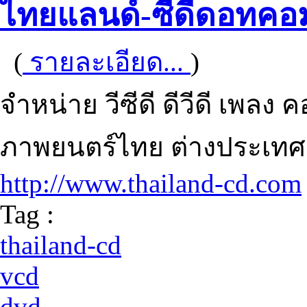
ไทยแลนด์-ซีดีดอทคอ
(
รายละเอียด...
)
จำหน่าย วีซีดี ดีวีดี เพลง
ภาพยนตร์ไทย ต่างประเทศ ส
http://www.thailand-cd.com
Tag :
thailand-cd
vcd
dvd