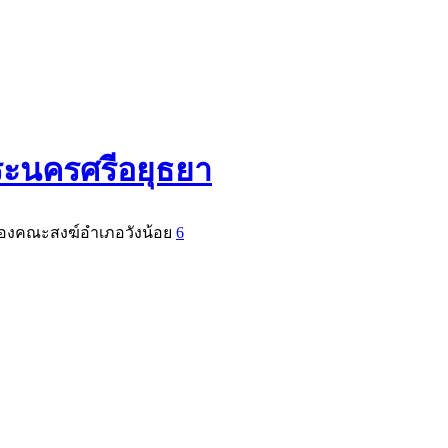
ระนครศรีอยุธยา
 ของคณะสงฆ์อำเภอวังน้อย
6