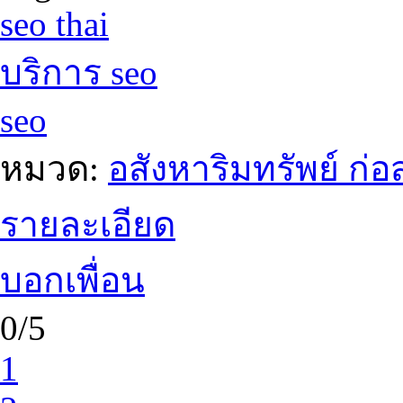
seo thai
บริการ seo
seo
หมวด:
อสังหาริมทรัพย์ ก
รายละเอียด
บอกเพื่อน
0/5
1