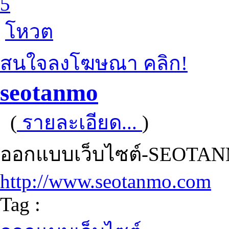
5
โหวต
สนใจลงโฆษณา คลิก!
seotanmo
(
รายละเอียด...
)
ออกแบบเว็บไซต์-SEOTA
http://www.seotanmo.com
Tag :