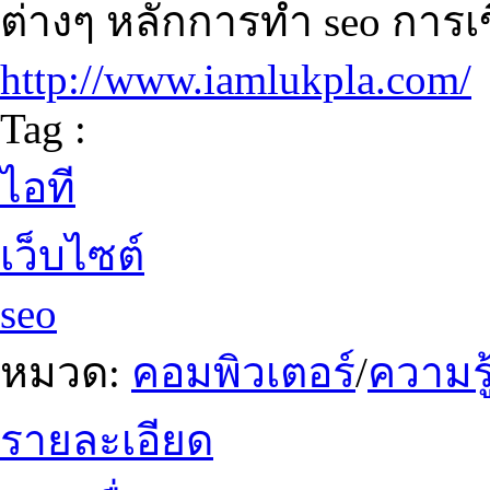
ต่างๆ หลักการทำ seo การเ
http://www.iamlukpla.com/
Tag :
ไอที
เว็บไซต์
seo
หมวด:
คอมพิวเตอร์
/
ความรู
รายละเอียด