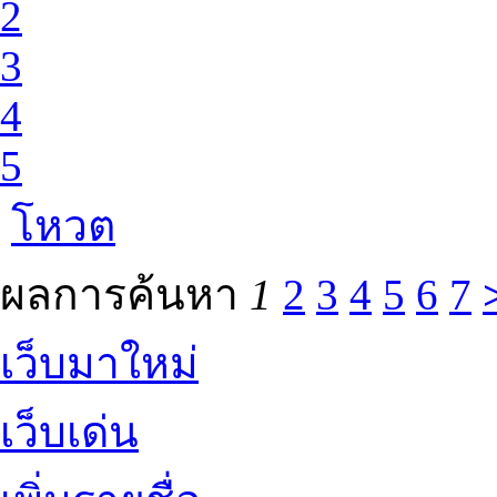
2
3
4
5
โหวต
ผลการค้นหา
1
2
3
4
5
6
7
เว็บมาใหม่
เว็บเด่น