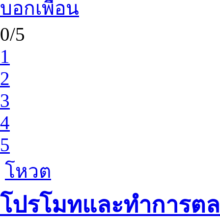
บอกเพื่อน
0/5
1
2
3
4
5
โหวต
โปรโมทและทำการตล