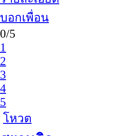
บอกเพื่อน
0/5
1
2
3
4
5
โหวต