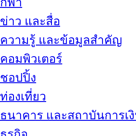
กีฬา
ข่าว และสื่อ
ความรู้ และข้อมูลสำคัญ
คอมพิวเตอร์
ชอปปิ้ง
ท่องเที่ยว
ธนาคาร และสถาบันการเง
ธุรกิจ