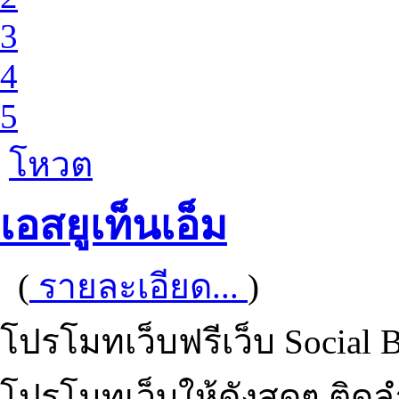
3
4
5
โหวต
เอสยูเท็นเอ็ม
(
รายละเอียด...
)
โปรโมทเว็บฟรีเว็บ Social B
โปรโมทเว็บให้ดังสุดๆ ติด