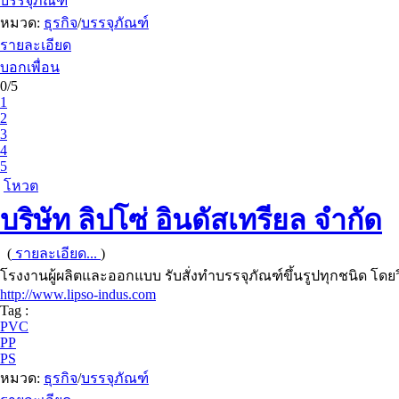
บรรจุภัณฑ์
หมวด:
ธุรกิจ
/
บรรจุภัณฑ์
รายละเอียด
บอกเพื่อน
0/5
1
2
3
4
5
โหวต
บริษัท ลิปโซ่ อินดัสเทรียล จำกัด
(
รายละเอียด...
)
โรงงานผู้ผลิตและออกแบบ รับสั่งทำบรรจุภัณฑ์ขึ้นรูปทุกชนิด โดยวิธี
http://www.lipso-indus.com
Tag :
PVC
PP
PS
หมวด:
ธุรกิจ
/
บรรจุภัณฑ์