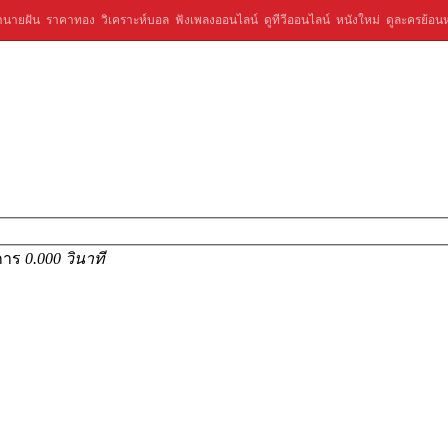
ำนายฝัน
ราคาทอง
วิเคราะห์บอล
ฟังเพลงออนไลน์
ดูทีวีออนไลน์
หนังใหม่
ดูละครย้อนห
ยการ
0.000 วินาที