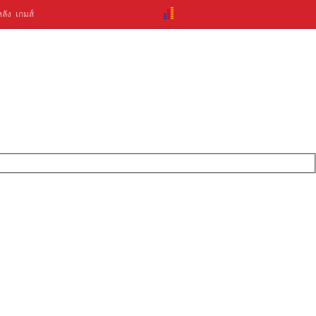
ลัง
เกมส์