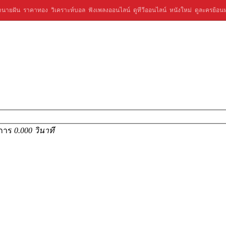
ำนายฝัน
ราคาทอง
วิเคราะห์บอล
ฟังเพลงออนไลน์
ดูทีวีออนไลน์
หนังใหม่
ดูละครย้อนห
ยการ
0.000 วินาที