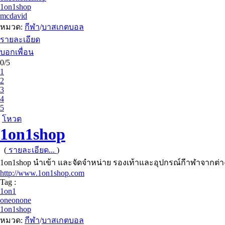
1on1shop
mcdavid
หมวด:
กีฬา
/
บาสเกตบอล
รายละเอียด
บอกเพื่อน
0/5
1
2
3
4
5
โหวต
1on1shop
(
รายละเอียด...
)
1on1shop นำเข้า และจัดจำหน่าย รองเท้าและอุปกรณ์กีาฬาจากต
http://www.1on1shop.com
Tag :
1on1
oneonone
1on1shop
หมวด:
กีฬา
/
บาสเกตบอล