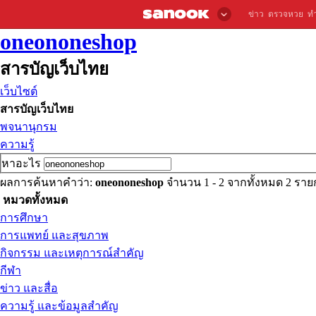
ข่าว
ตรวจหวย
ท
oneononeshop
สารบัญเว็บไทย
เว็บไซต์
สารบัญเว็บไทย
พจนานุกรม
ความรู้
หาอะไร
ผลการค้นหาคำว่า:
oneononeshop
จำนวน 1 - 2 จากทั้งหมด 2 รา
หมวดทั้งหมด
การศึกษา
การแพทย์ และสุขภาพ
กิจกรรม และเหตุการณ์สำคัญ
กีฬา
ข่าว และสื่อ
ความรู้ และข้อมูลสำคัญ