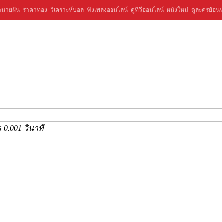
ำนายฝัน
ราคาทอง
วิเคราะห์บอล
ฟังเพลงออนไลน์
ดูทีวีออนไลน์
หนังใหม่
ดูละครย้อนห
าร
0.001 วินาที