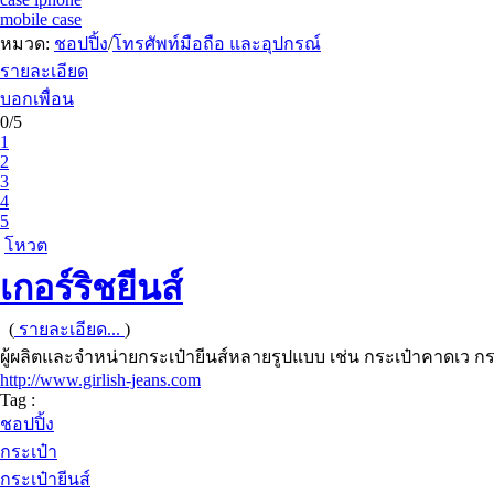
mobile case
หมวด:
ชอปปิ้ง
/
โทรศัพท์มือถือ และอุปกรณ์
รายละเอียด
บอกเพื่อน
0/5
1
2
3
4
5
โหวต
เกอร์ริชยีนส์
(
รายละเอียด...
)
ผู้ผลิตและจำหน่ายกระเป๋ายีนส์หลายรูปแบบ เช่น กระเป๋าคาดเว กระ
http://www.girlish-jeans.com
Tag :
ชอปปิ้ง
กระเป๋า
กระเป๋ายีนส์