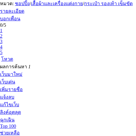
หมวด:
ชอปปิ้ง
/
เสื้อผ้าและเครื่องแต่งกาย
/
กระเป๋า รองเท้า เข็มขัด
รายละเอียด
บอกเพื่อน
0/5
1
2
3
4
5
โหวต
ผลการค้นหา
1
เว็บมาใหม่
เว็บเด่น
เพิ่มรายชื่อ
แจ้งลบ
แก้ไขเว็บ
ลิงค์อุตลุด
ฉุกเฉิน
Top 100
ช่วยเหลือ