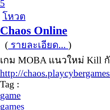
5
โหวต
Chaos Online
(
รายละเอียด...
)
เกม MOBA แนวใหม่ Kill กัน
http://chaos.playcybergame
Tag :
game
games