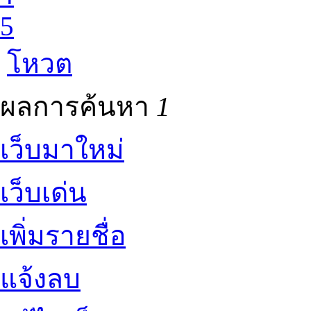
5
โหวต
ผลการค้นหา
1
เว็บมาใหม่
เว็บเด่น
เพิ่มรายชื่อ
แจ้งลบ