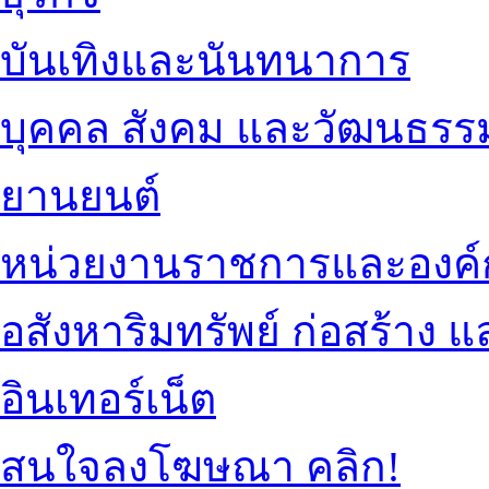
บันเทิงและนันทนาการ
บุคคล สังคม และวัฒนธรร
ยานยนต์
หน่วยงานราชการและองค์
อสังหาริมทรัพย์ ก่อสร้าง
อินเทอร์เน็ต
สนใจลงโฆษณา คลิก!