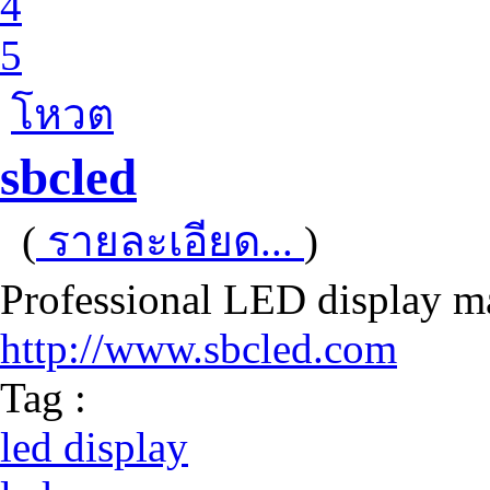
4
5
โหวต
sbcled
(
รายละเอียด...
)
Professional LED display m
http://www.sbcled.com
Tag :
led display