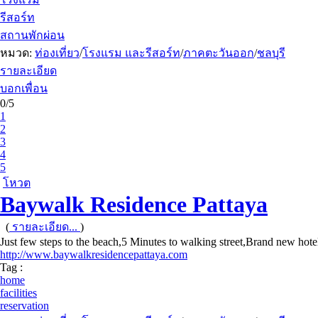
รีสอร์ท
สถานพักผ่อน
หมวด:
ท่องเที่ยว
/
โรงแรม และรีสอร์ท
/
ภาคตะวันออก
/
ชลบุรี
รายละเอียด
บอกเพื่อน
0/5
1
2
3
4
5
โหวต
Baywalk Residence Pattaya
(
รายละเอียด...
)
Just few steps to the beach,5 Minutes to walking street,Brand new hot
http://www.baywalkresidencepattaya.com
Tag :
home
facilities
reservation