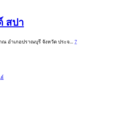
์ สปา
ำปราณ อำเภอปราณบุรี จังหวัด ประจ...
7
ธ์