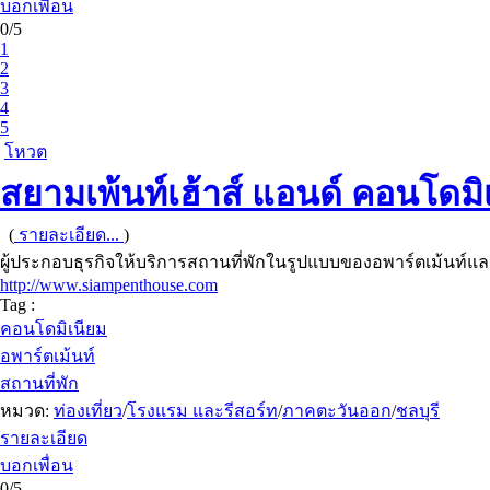
บอกเพื่อน
0/5
1
2
3
4
5
โหวต
สยามเพ้นท์เฮ้าส์ แอนด์ คอนโดมิ
(
รายละเอียด...
)
ผู้ประกอบธุรกิจให้บริการสถานที่พักในรูปแบบของอพาร์ตเม้นท์และ
http://www.siampenthouse.com
Tag :
คอนโดมิเนียม
อพาร์ตเม้นท์
สถานที่พัก
หมวด:
ท่องเที่ยว
/
โรงแรม และรีสอร์ท
/
ภาคตะวันออก
/
ชลบุรี
รายละเอียด
บอกเพื่อน
0/5