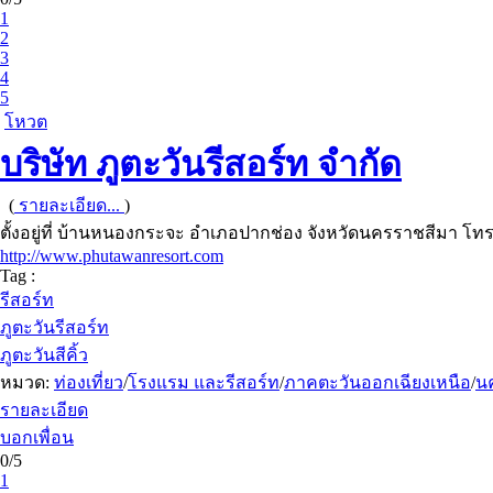
1
2
3
4
5
โหวต
บริษัท ภูตะวันรีสอร์ท จำกัด
(
รายละเอียด...
)
ตั้งอยู่ที่ บ้านหนองกระจะ อำเภอปากช่อง จังหวัดนครราชสีมา โทรศั
http://www.phutawanresort.com
Tag :
รีสอร์ท
ภูตะวันรีสอร์ท
ภูตะวันสีคิ้ว
หมวด:
ท่องเที่ยว
/
โรงแรม และรีสอร์ท
/
ภาคตะวันออกเฉียงเหนือ
/
น
รายละเอียด
บอกเพื่อน
0/5
1