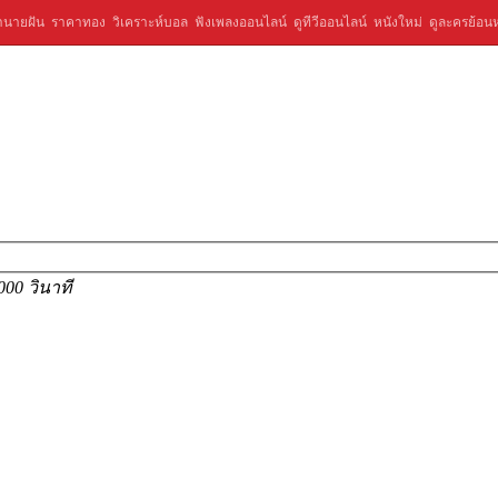
ำนายฝัน
ราคาทอง
วิเคราะห์บอล
ฟังเพลงออนไลน์
ดูทีวีออนไลน์
หนังใหม่
ดูละครย้อนห
000 วินาที