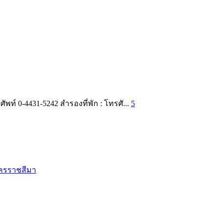
พท์ 0-4431-5242 สำรองที่พัก : โทรศั...
5
ครราชสีมา