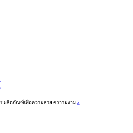
ช
นไพร ผลิตภัณฑ์เพื่อความสวย ควาามงาม
2