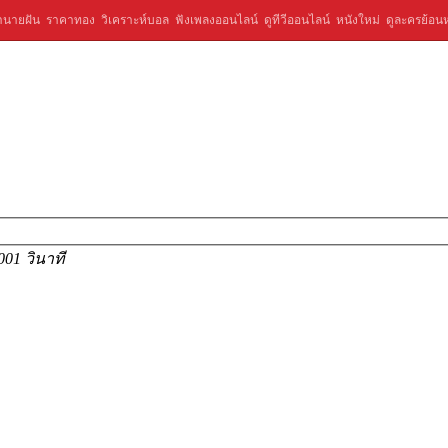
ำนายฝัน
ราคาทอง
วิเคราะห์บอล
ฟังเพลงออนไลน์
ดูทีวีออนไลน์
หนังใหม่
ดูละครย้อนห
001 วินาที