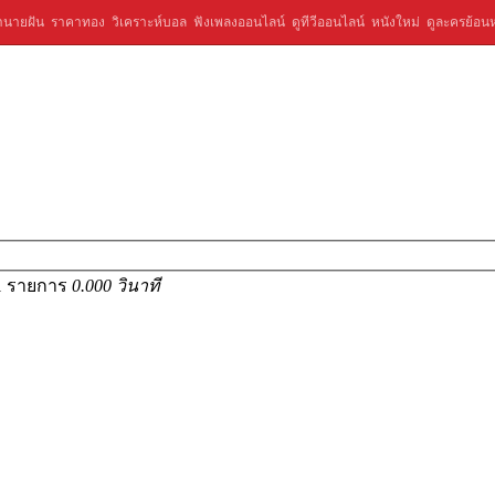
ำนายฝัน
ราคาทอง
วิเคราะห์บอล
ฟังเพลงออนไลน์
ดูทีวีออนไลน์
หนังใหม่
ดูละครย้อนห
 1 รายการ
0.000 วินาที