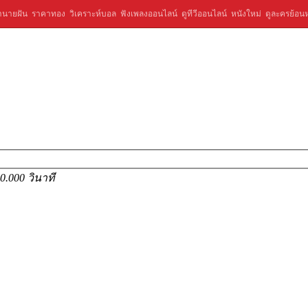
ำนายฝัน
ราคาทอง
วิเคราะห์บอล
ฟังเพลงออนไลน์
ดูทีวีออนไลน์
หนังใหม่
ดูละครย้อนห
0.000 วินาที