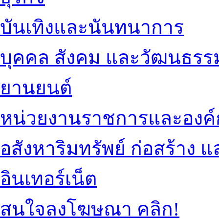
บันเทิงและนันทนาการ
บุคคล สังคม และวัฒนธรร
ยานยนต์
หน่วยงานราชการและองค์
อสังหาริมทรัพย์ ก่อสร้าง
อินเทอร์เน็ต
สนใจลงโฆษณา คลิก!