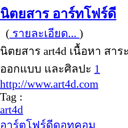
นิตยสาร อาร์ทโฟร์ดี
(
รายละเอียด...
)
นิตยสาร art4d เนื้อหา สาร
ออกแบบ และศิลปะ
1
http://www.art4d.com
Tag :
art4d
อาร์ตโฟร์ดีดอทคอม