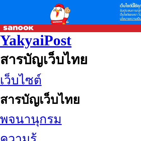
เว็บไซต์นี้ใช้คุก
รับประสบการณ์กา
เว็บไซต์ของเรา โป
นโยบายความเป็น
YakyaiPost
สารบัญเว็บไทย
เว็บไซต์
สารบัญเว็บไทย
พจนานุกรม
ความรู้