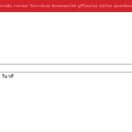
ำนายฝัน
ราคาทอง
วิเคราะห์บอล
ฟังเพลงออนไลน์
ดูทีวีออนไลน์
หนังใหม่
ดูละครย้อนห
 วินาที