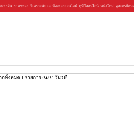
ำนายฝัน
ราคาทอง
วิเคราะห์บอล
ฟังเพลงออนไลน์
ดูทีวีออนไลน์
หนังใหม่
ดูละครย้อนห
จากทั้งหมด 1 รายการ
0.001 วินาที