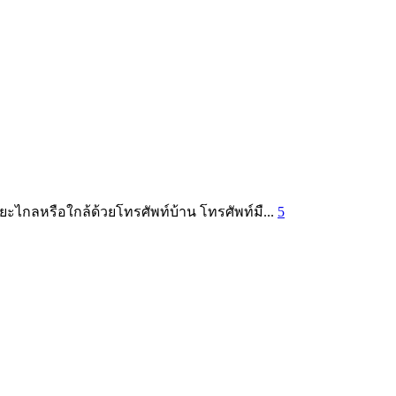
ะไกลหรือใกล้ด้วยโทรศัพท์บ้าน โทรศัพท์มื...
5