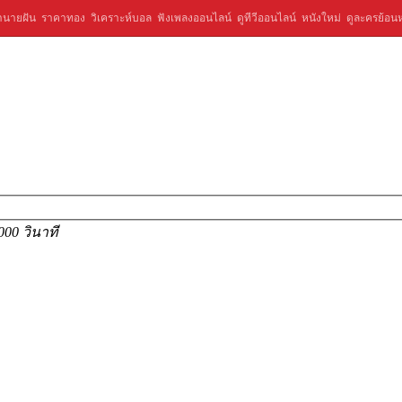
ำนายฝัน
ราคาทอง
วิเคราะห์บอล
ฟังเพลงออนไลน์
ดูทีวีออนไลน์
หนังใหม่
ดูละครย้อนห
000 วินาที