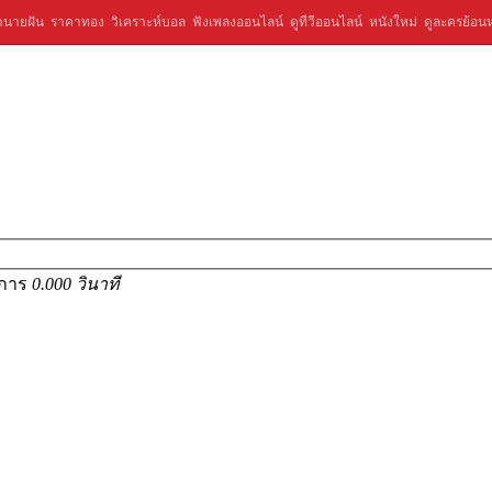
ำนายฝัน
ราคาทอง
วิเคราะห์บอล
ฟังเพลงออนไลน์
ดูทีวีออนไลน์
หนังใหม่
ดูละครย้อนห
ยการ
0.000 วินาที