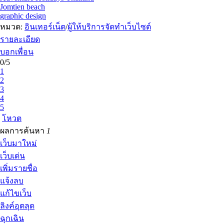
Jomtien beach
graphic design
หมวด:
อินเทอร์เน็ต
/
ผู้ให้บริการจัดทำเว็บไซต์
รายละเอียด
บอกเพื่อน
0/5
1
2
3
4
5
โหวต
ผลการค้นหา
1
เว็บมาใหม่
เว็บเด่น
เพิ่มรายชื่อ
แจ้งลบ
แก้ไขเว็บ
ลิงค์อุตลุด
ฉุกเฉิน