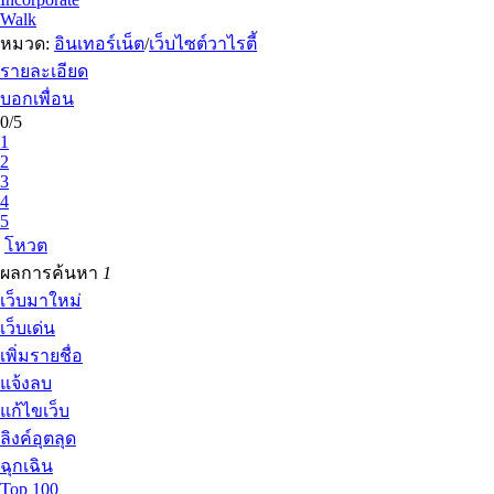
Walk
หมวด:
อินเทอร์เน็ต
/
เว็บไซต์วาไรตี้
รายละเอียด
บอกเพื่อน
0/5
1
2
3
4
5
โหวต
ผลการค้นหา
1
เว็บมาใหม่
เว็บเด่น
เพิ่มรายชื่อ
แจ้งลบ
แก้ไขเว็บ
ลิงค์อุตลุด
ฉุกเฉิน
Top 100