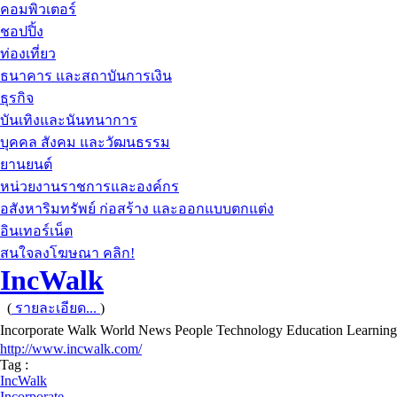
คอมพิวเตอร์
ชอปปิ้ง
ท่องเที่ยว
ธนาคาร และสถาบันการเงิน
ธุรกิจ
บันเทิงและนันทนาการ
บุคคล สังคม และวัฒนธรรม
ยานยนต์
หน่วยงานราชการและองค์กร
อสังหาริมทรัพย์ ก่อสร้าง และออกแบบตกแต่ง
อินเทอร์เน็ต
สนใจลงโฆษณา คลิก!
IncWalk
(
รายละเอียด...
)
Incorporate Walk World News People Technology Education Learni
http://www.incwalk.com/
Tag :
IncWalk
Incorporate