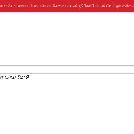
ำนายฝัน
ราคาทอง
วิเคราะห์บอล
ฟังเพลงออนไลน์
ดูทีวีออนไลน์
หนังใหม่
ดูละครย้อนห
การ
0.000 วินาที