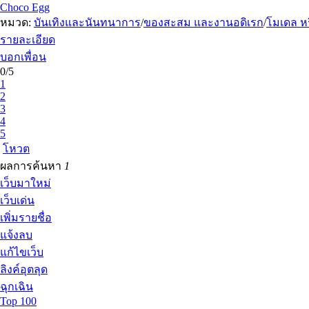
Choco Egg
หมวด:
บันเทิงและนันทนาการ
/
ของสะสม และงานอดิเรก
/
โมเดล ห
รายละเอียด
บอกเพื่อน
0/5
1
2
3
4
5
โหวต
ผลการค้นหา
1
เว็บมาใหม่
เว็บเด่น
เพิ่มรายชื่อ
แจ้งลบ
แก้ไขเว็บ
ลิงค์อุตลุด
ฉุกเฉิน
Top 100