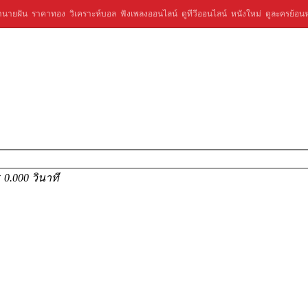
ำนายฝัน
ราคาทอง
วิเคราะห์บอล
ฟังเพลงออนไลน์
ดูทีวีออนไลน์
หนังใหม่
ดูละครย้อนห
ร
0.000 วินาที