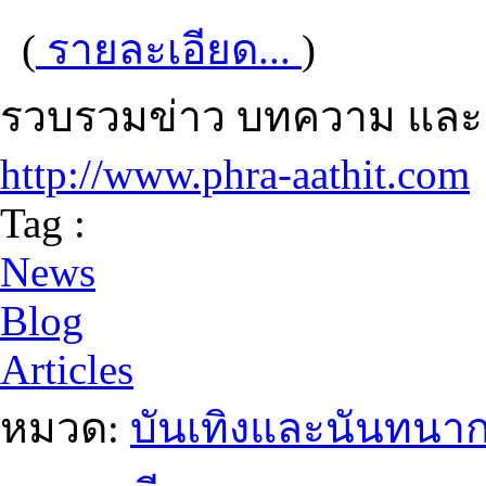
(
รายละเอียด...
)
รวบรวมข่าว บทความ และ
http://www.phra-aathit.com
Tag :
News
Blog
Articles
หมวด:
บันเทิงและนันทนา