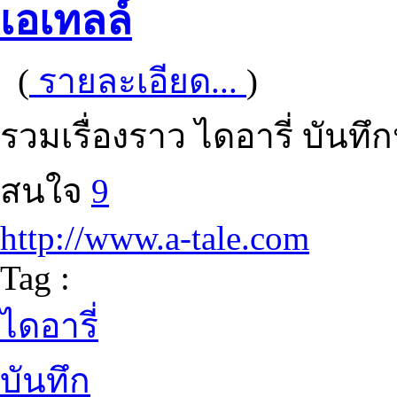
เอเทลล์
(
รายละเอียด...
)
รวมเรื่องราว ไดอารี่ บันทึก
สนใจ
9
http://www.a-tale.com
Tag :
ไดอารี่
บันทึก