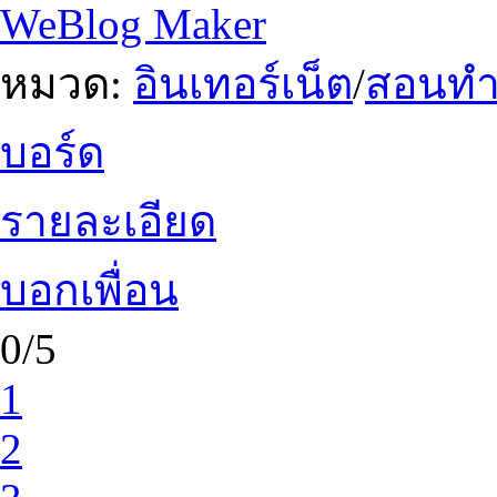
WeBlog Maker
หมวด:
อินเทอร์เน็ต
/
สอนทำเ
บอร์ด
รายละเอียด
บอกเพื่อน
0/5
1
2