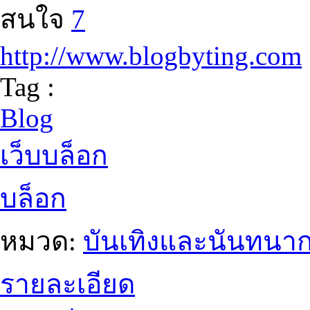
สนใจ
7
http://www.blogbyting.com
Tag :
Blog
เว็บบล็อก
บล็อก
หมวด:
บันเทิงและนันทนา
รายละเอียด