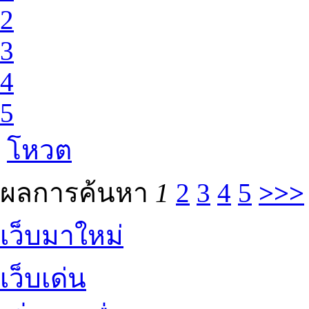
2
3
4
5
โหวต
ผลการค้นหา
1
2
3
4
5
>>>
เว็บมาใหม่
เว็บเด่น