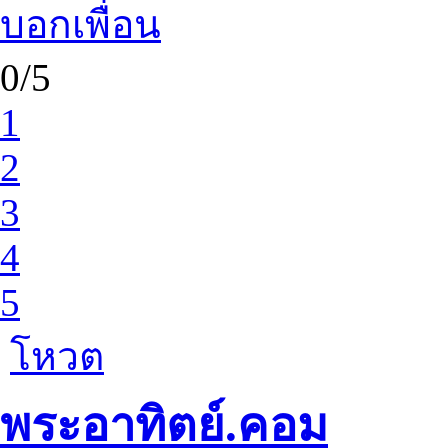
บอกเพื่อน
0/5
1
2
3
4
5
โหวต
พระอาทิตย์.คอม