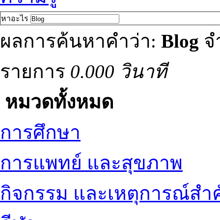
หาอะไร
ผลการค้นหาคำว่า:
Blog
จ
รายการ
0.000 วินาที
หมวดทั้งหมด
การศึกษา
การแพทย์ และสุขภาพ
กิจกรรม และเหตุการณ์สำ