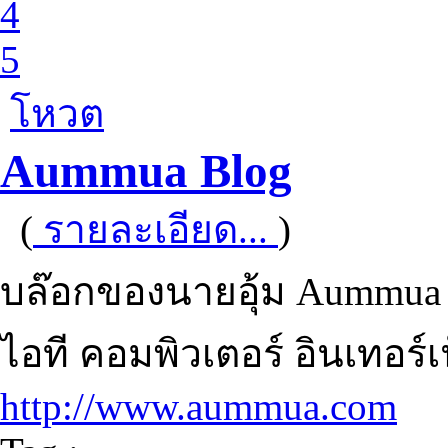
4
5
โหวต
Aummua Blog
(
รายละเอียด...
)
บล๊อกของนายอุ้ม Aummua 
ไอที คอมพิวเตอร์ อินเทอร์
http://www.aummua.com