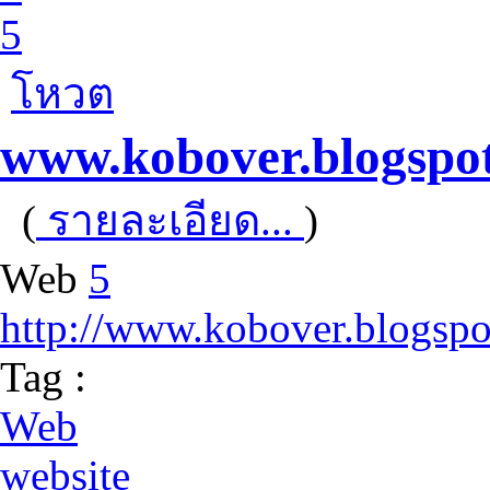
5
โหวต
www.kobover.blogspo
(
รายละเอียด...
)
Web
5
http://www.kobover.blogsp
Tag :
Web
website