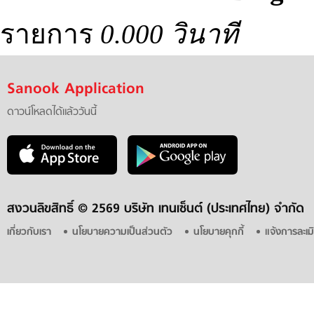
รายการ
0.000 วินาที
Sanook Application
ดาวน์โหลดได้แล้ววันนี้
สงวนลิขสิทธิ์ ©
2569 บริษัท เทนเซ็นต์ (ประเทศไทย) จำกัด
เกี่ยวกับเรา
นโยบายความเป็นส่วนตัว
นโยบายคุกกี้
แจ้งการละเม