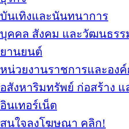
บันเทิงและนันทนาการ
บุคคล สังคม และวัฒนธรร
ยานยนต์
หน่วยงานราชการและองค์
อสังหาริมทรัพย์ ก่อสร้าง
อินเทอร์เน็ต
สนใจลงโฆษณา คลิก!