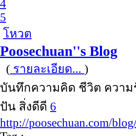
4
5
โหวต
Poosechuan''s Blog
(
รายละเอียด...
)
บันทึกความคิด ชีวิต ความ
ปัน สิ่งดีดี
6
http://poosechuan.com/blog