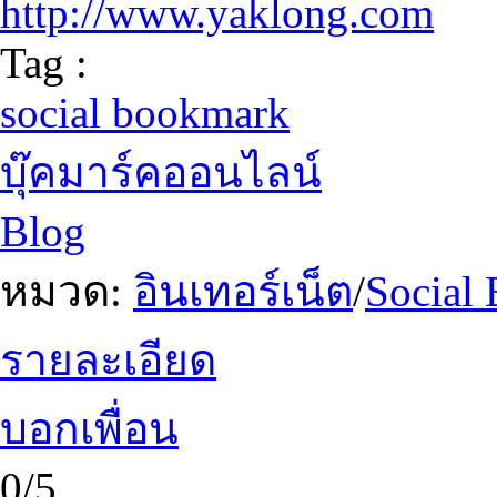
http://www.yaklong.com
Tag :
social bookmark
บุ๊คมาร์คออนไลน์
Blog
หมวด:
อินเทอร์เน็ต
/
Social
รายละเอียด
บอกเพื่อน
0/5