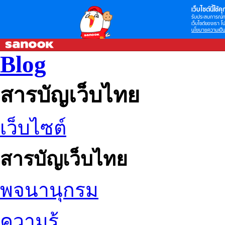
เว็บไซต์นี้ใช้คุก
รับประสบการณ์กา
เว็บไซต์ของเรา โป
นโยบายความเป็น
Blog
สารบัญเว็บไทย
เว็บไซต์
สารบัญเว็บไทย
พจนานุกรม
ความรู้