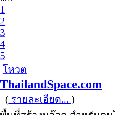
1
2
3
4
5
โหวต
ThailandSpace.com
(
รายละเอียด...
)