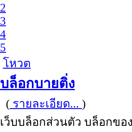
2
3
4
5
โหวต
บล็อกบายติ่ง
(
รายละเอียด...
)
เว็บบล็อกส่วนตัว บล็อกของต