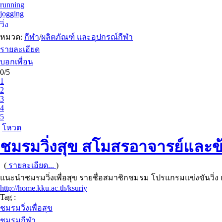
running
jogging
วิ่ง
หมวด:
กีฬา
/
ผลิตภัณฑ์ และอุปกรณ์กีฬา
รายละเอียด
บอกเพื่อน
0/5
1
2
3
4
5
โหวต
ชมรมวิ่งสุข สโมสรอาจารย์และ
(
รายละเอียด...
)
แนะนำชมรมวิ่งเพื่อสุข รายชื่อสมาชิกชมรม โปรแกรมแข่งขันวิ
http://home.kku.ac.th/ksuriy
Tag :
ชมรมวิ่งเพื่อสุข
ชมรมกีฬา