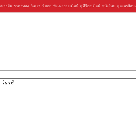
ำนายฝัน
ราคาทอง
วิเคราะห์บอล
ฟังเพลงออนไลน์
ดูทีวีออนไลน์
หนังใหม่
ดูละครย้อนห
 วินาที