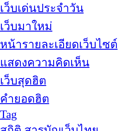
เว็บเด่นประจำวัน
เว็บมาใหม่
หน้ารายละเอียดเว็บไซต์
แสดงความคิดเห็น
เว็บสุดฮิต
คำยอดฮิต
Tag
สถิติ สารบัญเว็บไทย