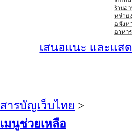
เสนอแนะ และแสดงคว
สารบัญเว็บไทย
>
เมนูช่วยเหลือ