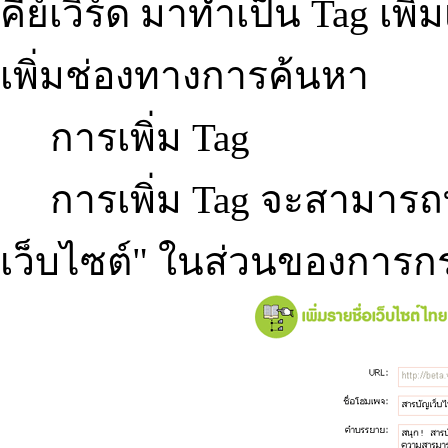
คีย์เวิร์ด มาทำเป็น Tag เพิ
เพิ่มช่องทางการค้นหา
การเพิ่ม Tag
การเพิ่ม Tag จะสามารถทำ
เว็บไซต์" ในส่วนของการกรอ