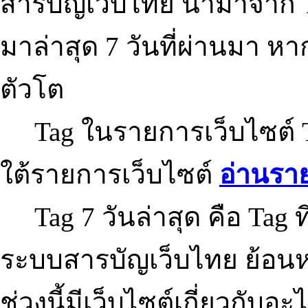
สารบัญเว็บไทย นำมาจาก Tag
มาล่าสุด 7 วันที่ผ่านมา ห
ตัวโต
Tag ในรายการเว็บไซต์
T
ใต้รายการเว็บไซต์
อ่านราย
Tag 7 วันล่าสุด
คือ Tag 
ระบบสารบัญเว็บไทย ย้อนหลัง
ช่วงนี้มีเว็บไซต์เกี่ยวกับอะ