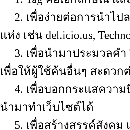
2. เพื่อง่ายต่อการนำไปล
แห่ง เช่น del.icio.us, Tech
3. เพื่อนำมาประมวลคำ Ta
เพื่อให้ผู้ใช้ค้นอื่นๆ สะดว
4. เพื่อบอกกระแสความนิย
นำมาทำเว็บไซต์ได้
5. เพื่อสร้างสรรค์สังคม