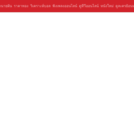
ำนายฝัน
ราคาทอง
วิเคราะห์บอล
ฟังเพลงออนไลน์
ดูทีวีออนไลน์
หนังใหม่
ดูละครย้อนห