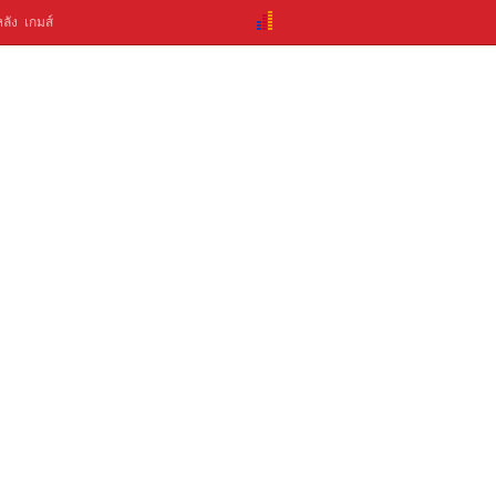
ลัง
เกมส์