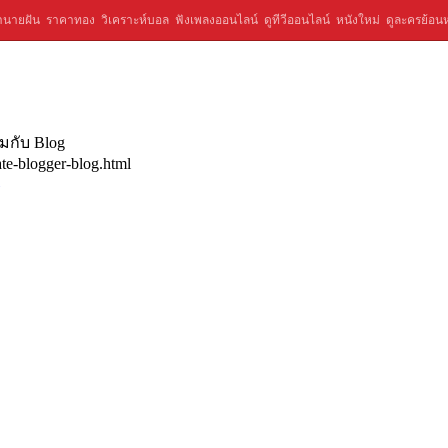
ำนายฝัน
ราคาทอง
วิเคราะห์บอล
ฟังเพลงออนไลน์
ดูทีวีออนไลน์
หนังใหม่
ดูละครย้อนห
มกับ Blog