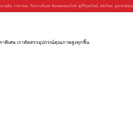
ำนายฝัน
ราคาทอง
วิเคราะห์บอล
ฟังเพลงออนไลน์
ดูทีวีออนไลน์
หนังใหม่
ดูละครย้อนห
าพิเศษ เราคัดสรรอุปกรณ์คุณภาพสูงทุกชิ้น