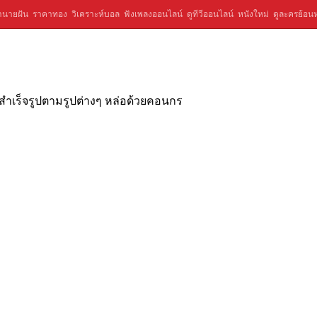
ำนายฝัน
ราคาทอง
วิเคราะห์บอล
ฟังเพลงออนไลน์
ดูทีวีออนไลน์
หนังใหม่
ดูละครย้อนห
ื้นสำเร็จรูปตามรูปต่างๆ หล่อด้วยคอนกร