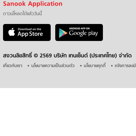
Sanook Application
ดาวน์โหลดได้แล้ววันนี้
สงวนลิขสิทธิ์ ©
2569 บริษัท เทนเซ็นต์ (ประเทศไทย) จำกัด
เกี่ยวกับเรา
นโยบายความเป็นส่วนตัว
นโยบายคุกกี้
แจ้งการละเม