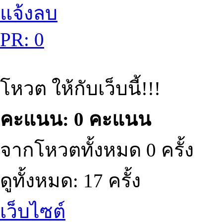
แจ้งลบ
PR: 0
โหวต ให้กับเว็บนี้!!!
คะแนน: 0 คะแนน
จากโหวตทั้งหมด 0 ครั้ง
ดูทั้งหมด: 17 ครั้ง
เว็บไซต์