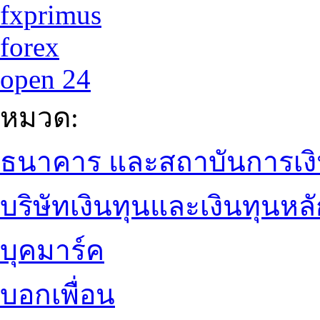
fxprimus
forex
open 24
หมวด:
ธนาคาร และสถาบันการเง
บริษัทเงินทุนและเงินทุนหลั
บุคมาร์ค
บอกเพื่อน