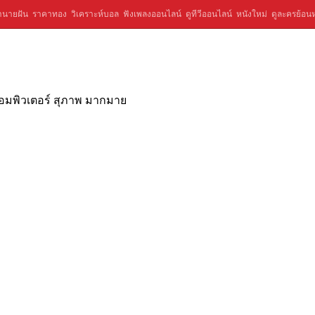
ำนายฝัน
ราคาทอง
วิเคราะห์บอล
ฟังเพลงออนไลน์
ดูทีวีออนไลน์
หนังใหม่
ดูละครย้อนห
คอมพิวเตอร์ สุภาพ มากมาย