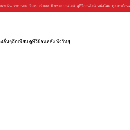
ำนายฝัน
ราคาทอง
วิเคราะห์บอล
ฟังเพลงออนไลน์
ดูทีวีออนไลน์
หนังใหม่
ดูละครย้อนห
่นๆอีกเพียบ ดูทีวีย้อนหลัง ฟังวิทยุ