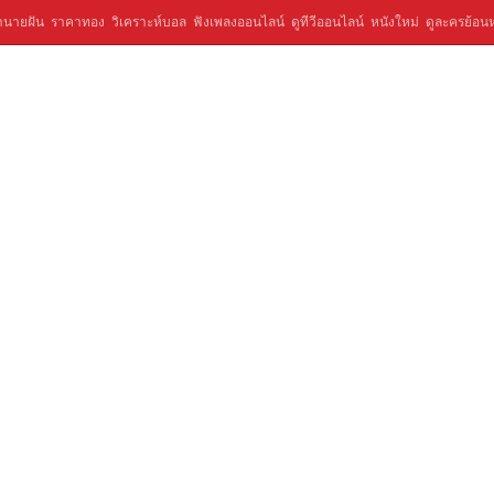
ำนายฝัน
ราคาทอง
วิเคราะห์บอล
ฟังเพลงออนไลน์
ดูทีวีออนไลน์
หนังใหม่
ดูละครย้อนห