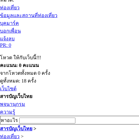
ท่องเที่ยว
ข้อมูลและสถานที่ท่องเที่ยว
บุคมาร์ค
บอกเพื่อน
แจ้งลบ
PR: 0
โหวต ให้กับเว็บนี้!!!
คะแนน: 0 คะแนน
จากโหวตทั้งหมด 0 ครั้ง
ดูทั้งหมด: 18 ครั้ง
เว็บไซต์
สารบัญเว็บไทย
พจนานุกรม
ความรู้
หาอะไร
สารบัญเว็บไทย
>
ท่องเที่ยว
>