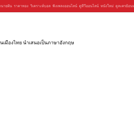
ำนายฝัน
ราคาทอง
วิเคราะห์บอล
ฟังเพลงออนไลน์
ดูทีวีออนไลน์
หนังใหม่
ดูละครย้อนห
จในเมืองไทย นำเสนอเป็นภาษาอังกฤษ