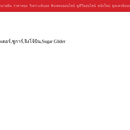
ำนายฝัน
ราคาทอง
วิเคราะห์บอล
ฟังเพลงออนไลน์
ดูทีวีออนไลน์
หนังใหม่
ดูละครย้อนห
ดอร์,ชูการ์,จิงโจ้บิน,Sugar Glider