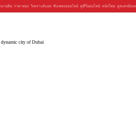
ำนายฝัน
ราคาทอง
วิเคราะห์บอล
ฟังเพลงออนไลน์
ดูทีวีออนไลน์
หนังใหม่
ดูละครย้อนห
 dynamic city of Dubai