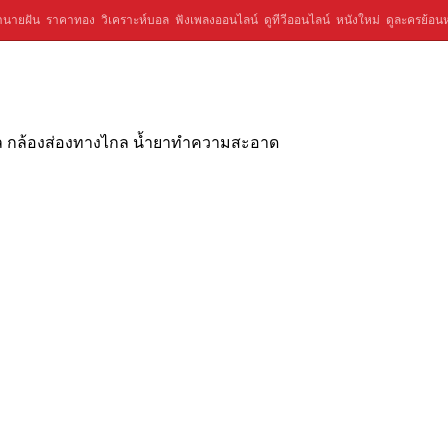
ำนายฝัน
ราคาทอง
วิเคราะห์บอล
ฟังเพลงออนไลน์
ดูทีวีออนไลน์
หนังใหม่
ดูละครย้อนห
ิตอล กล้องส่องทางไกล น้ำยาทำความสะอาด