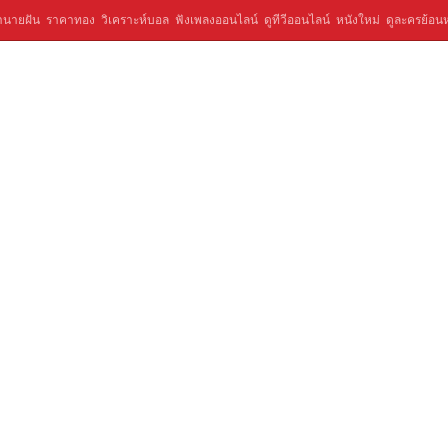
ำนายฝัน
ราคาทอง
วิเคราะห์บอล
ฟังเพลงออนไลน์
ดูทีวีออนไลน์
หนังใหม่
ดูละครย้อนห