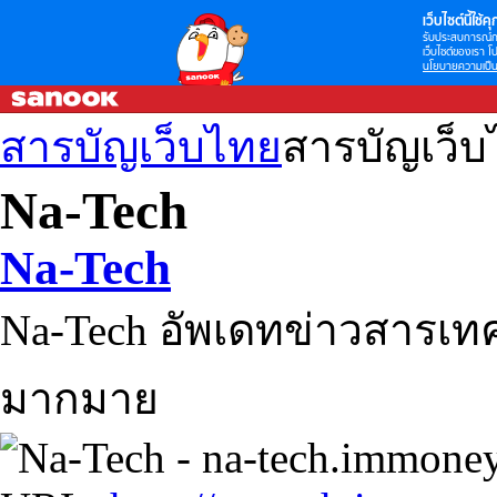
เว็บไซต์นี้ใช้คุก
รับประสบการณ์กา
เว็บไซต์ของเรา โป
นโยบายความเป็น
สารบัญเว็บไทย
สารบัญเว็
Na-Tech
Na-Tech
Na-Tech อัพเดทข่าวสารเทคโ
มากมาย