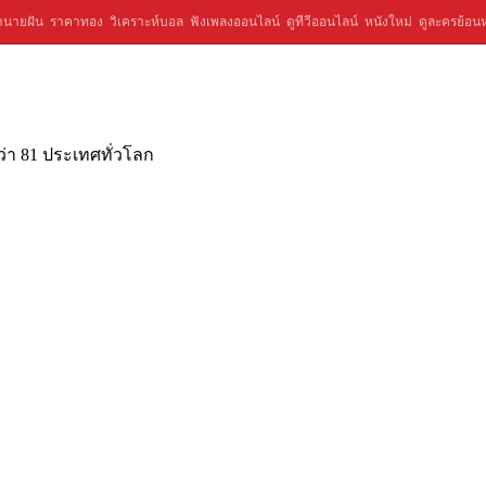
ำนายฝัน
ราคาทอง
วิเคราะห์บอล
ฟังเพลงออนไลน์
ดูทีวีออนไลน์
หนังใหม่
ดูละครย้อนห
ว่า 81 ประเทศทั่วโลก