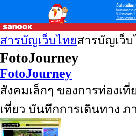
เว็บไซต์นี้ใช้คุก
รับประสบการณ์กา
เว็บไซต์ของเรา โป
นโยบายความเป็น
สารบัญเว็บไทย
สารบัญเว็
FotoJourney
FotoJourney
สังคมเล็กๆ ของการท่องเที
เที่ยว บันทึกการเดินทาง ภา