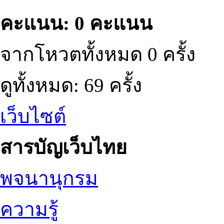
คะแนน: 0 คะแนน
จากโหวตทั้งหมด 0 ครั้ง
ดูทั้งหมด: 69 ครั้ง
เว็บไซต์
สารบัญเว็บไทย
พจนานุกรม
ความรู้