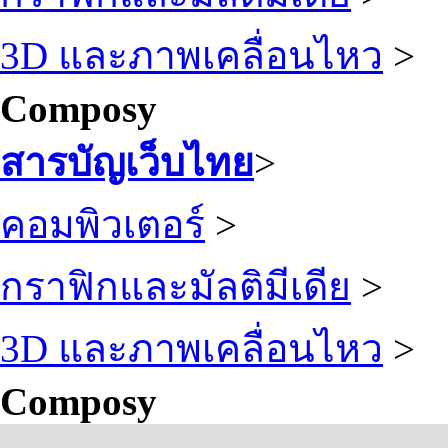
3D และภาพเคลื่อนไหว
>
Composy
สารบัญเว็บไทย
>
คอมพิวเตอร์
>
กราฟิกและมัลติมีเดีย
>
3D และภาพเคลื่อนไหว
>
Composy