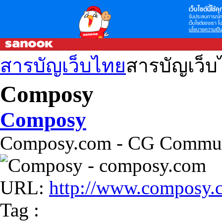
เว็บไซต์นี้ใช้คุก
รับประสบการณ์กา
เว็บไซต์ของเรา โป
นโยบายความเป็น
สารบัญเว็บไทย
สารบัญเว็
Composy
Composy
Composy.com - CG Communit
URL:
http://www.composy.
Tag :