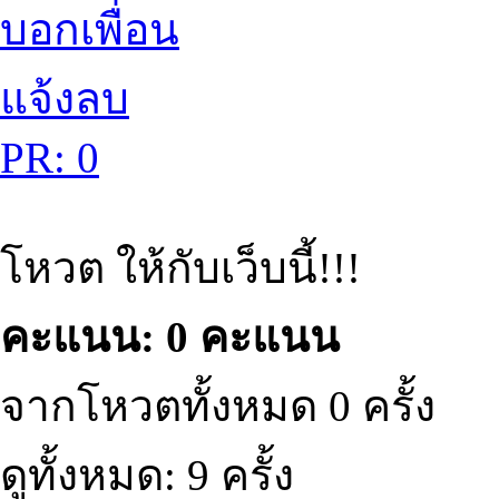
บอกเพื่อน
แจ้งลบ
PR: 0
โหวต ให้กับเว็บนี้!!!
คะแนน: 0 คะแนน
จากโหวตทั้งหมด 0 ครั้ง
ดูทั้งหมด: 9 ครั้ง