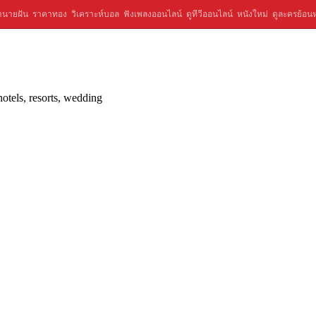
ำนายฝัน
ราคาทอง
วิเคราะห์บอล
ฟังเพลงออนไลน์
ดูทีวีออนไลน์
หนังใหม่
ดูละครย้อนห
otels, resorts, wedding