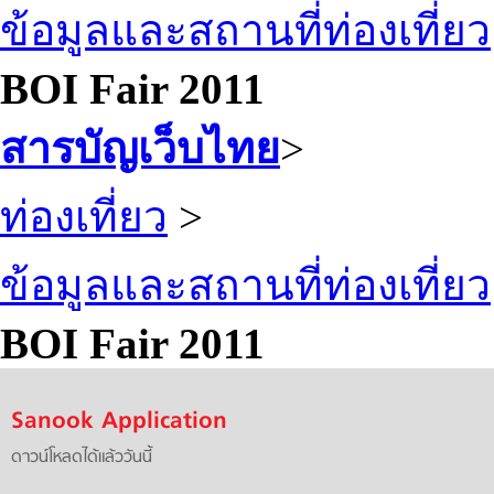
ข้อมูลและสถานที่ท่องเที่ยว
BOI Fair 2011
สารบัญเว็บไทย
>
ท่องเที่ยว
>
ข้อมูลและสถานที่ท่องเที่ยว
BOI Fair 2011
Sanook Application
ดาวน์โหลดได้แล้ววันนี้