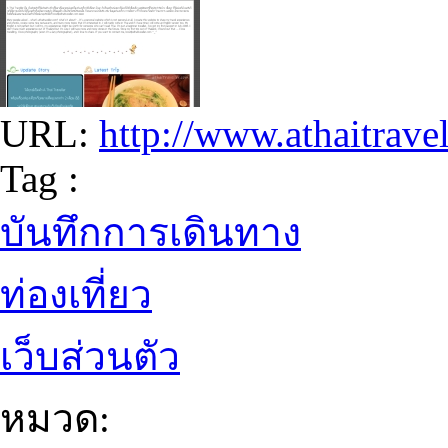
URL:
http://www.athaitrave
Tag :
บันทึกการเดินทาง
ท่องเที่ยว
เว็บส่วนตัว
หมวด: